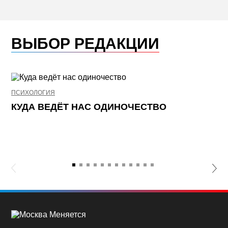
ВЫБОР РЕДАКЦИИ
ПСИХОЛОГИЯ
НЕ
КУДА ВЕДЁТ НАС ОДИНОЧЕСТВО
Ж
К
П
lide
Nex