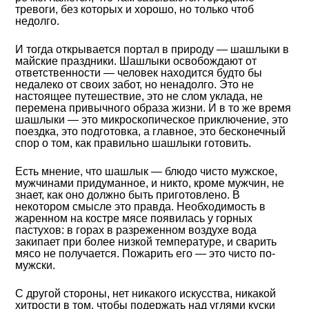
тревоги, без которых и хорошо, но только чтоб
недолго.
И тогда открывается портал в природу — шашлыки в
майские праздники. Шашлыки освобождают от
ответственности — человек находится будто бы
недалеко от своих забот, но ненадолго. Это не
настоящее путешествие, это не слом уклада, не
перемена привычного образа жизни. И в то же время
шашлыки — это микроскопическое приключение, это
поездка, это подготовка, а главное, это бесконечный
спор о том, как правильно шашлыки готовить.
Есть мнение, что шашлык — блюдо чисто мужское,
мужчинами придуманное, и никто, кроме мужчин, не
знает, как оно должно быть приготовлено. В
некотором смысле это правда. Необходимость в
жаренном на костре мясе появилась у горных
пастухов: в горах в разреженном воздухе вода
закипает при более низкой температуре, и сварить
мясо не получается. Пожарить его — это чисто по-
мужски.
С другой стороны, нет никакого искусства, никакой
хитрости в том, чтобы подержать над углями куски