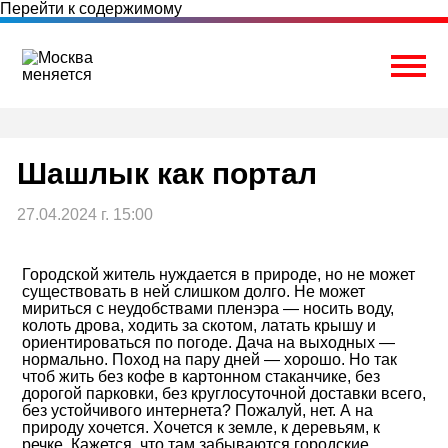
Перейти к содержимому
Togg
Шашлык как портал
27.04.2024 г. 15:00
Городской житель нуждается в природе, но не может
существовать в ней слишком долго. Не может
мириться с неудобствами пленэра — носить воду,
колоть дрова, ходить за скотом, латать крышу и
ориентироваться по погоде. Дача на выходных —
нормально. Поход на пару дней — хорошо. Но так
чтоб жить без кофе в картонном стаканчике, без
дорогой парковки, без круглосуточной доставки всего,
без устойчивого интернета? Пожалуй, нет. А на
природу хочется. Хочется к земле, к деревьям, к
речке. Кажется, что там забываются городские