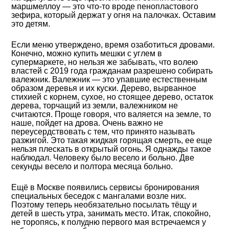
маршмеллоу — это что-то вроде пенопластового
зефира, который держат у огня на палочках. Оставим
это детям.
Если меню утверждено, время озаботиться дровами.
Конечно, можно купить мешки с углем в
супермаркете, но нельзя же забывать, что волею
властей с 2019 года гражданам разрешено собирать
валежник. Валежник — это упавшие естественным
образом деревья и их куски. Дерево, вырванное
стихией с корнем, сухое, но стоящее дерево, остаток
дерева, торчащий из земли, валежником не
считаются. Проще говоря, что валяется на земле, то
наше, пойдет на дрова. Очень важно не
переусердствовать с тем, что принято называть
разжигой. Это такая жидкая горящая смерть, ее еще
нельзя плескать в открытый огонь. Я однажды такое
наблюдал. Человеку было весело и больно. Две
секунды весело и полтора месяца больно.
Ещё в Москве появились сервисы бронирования
специальных беседок с мангалами возле них.
Поэтому теперь необязательно посылать тёщу и
детей в шесть утра, занимать место. Итак, спокойно,
не торопясь, к полудню первого мая встречаемся у