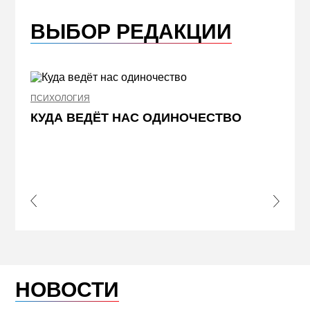
ВЫБОР РЕДАКЦИИ
ПСИХОЛОГИЯ
НЕДВИ
КУДА ВЕДЁТ НАС ОДИНОЧЕСТВО
ЖЕЛ
КВА
ПРИ
s Slide
Next S
НОВОСТИ