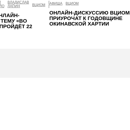
Й
ВЛАДИСЛАВ
ГАЛИНА
МАРИЯ
АФИША
ВЦИОМ
ВЦИОМ
ДИСКУССИЯ
ЛО
ЛАПИН
ГРАДОСЕЛЬСКАЯ
ПИЛЬГУН
ОНЛАЙН-ДИСКУССИЮ ВЦИОМ
НЛАЙН-
ПРИУРОЧАТ К ГОДОВЩИНЕ
 ТЕМУ «ВО
ОКИНАВСКОЙ ХАРТИИ
ПРОЙДЁТ 22