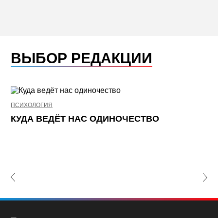
ВЫБОР РЕДАКЦИИ
ПСИХОЛОГИЯ
НЕ
КУДА ВЕДЁТ НАС ОДИНОЧЕСТВО
Ж
К
П
lide
Nex