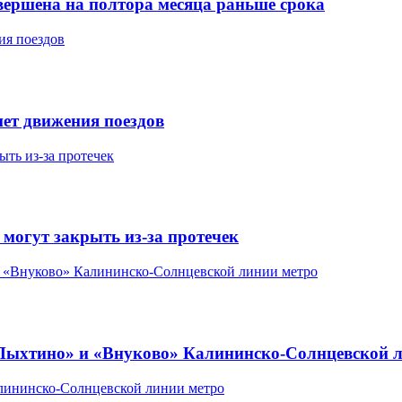
вершена на полтора месяца раньше срока
ет движения поездов
могут закрыть из-за протечек
Пыхтино» и «Внуково» Калининско-Солнцевской 