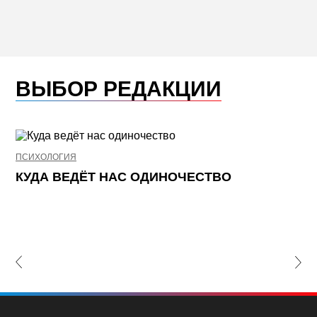
ВЫБОР РЕДАКЦИИ
ПСИХОЛОГИЯ
НЕ
КУДА ВЕДЁТ НАС ОДИНОЧЕСТВО
Ж
К
П
lide
Nex