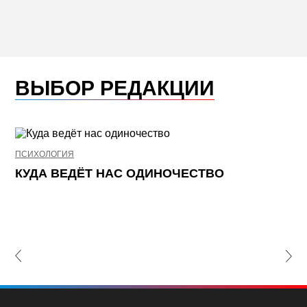
ВЫБОР РЕДАКЦИИ
ПСИХОЛОГИЯ
НЕ
КУДА ВЕДЁТ НАС ОДИНОЧЕСТВО
Ж
К
П
lide
Nex