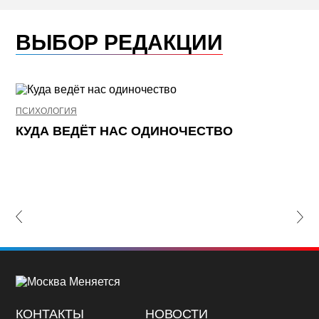
ВЫБОР РЕДАКЦИИ
ПСИХОЛОГИЯ
НЕ
КУДА ВЕДЁТ НАС ОДИНОЧЕСТВО
Ж
К
П
lide
Nex
КОНТАКТЫ
НОВОСТИ