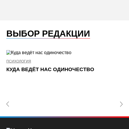
ВЫБОР РЕДАКЦИИ
ПСИХОЛОГИЯ
НЕ
КУДА ВЕДЁТ НАС ОДИНОЧЕСТВО
Ж
К
П
lide
Nex