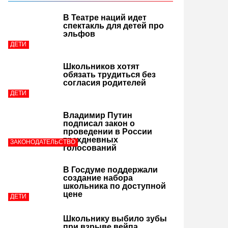
В Театре наций идет
спектакль для детей про
эльфов
ДЕТИ
Школьников хотят
обязать трудиться без
согласия родителей
ДЕТИ
Владимир Путин
подписал закон о
проведении в России
трехдневных
ЗАКОНОДАТЕЛЬСТВО
голосований
В Госдуме поддержали
создание набора
школьника по доступной
цене
ДЕТИ
Школьнику выбило зубы
при взрыве вейпа