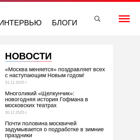
Вконтакте
Телеграм
Toggle
ИНТЕРВЬЮ
БЛОГИ
НОВОСТИ
«Москва меняется» поздравляет всех
с наступающим Новым годом!
31.12.2025 г.
Многоликий «Щелкунчик»:
новогодняя история Гофмана в
московских театрах
30.12.2025 г.
Почти половина москвичей
задумывается о подработке в зимние
праздники