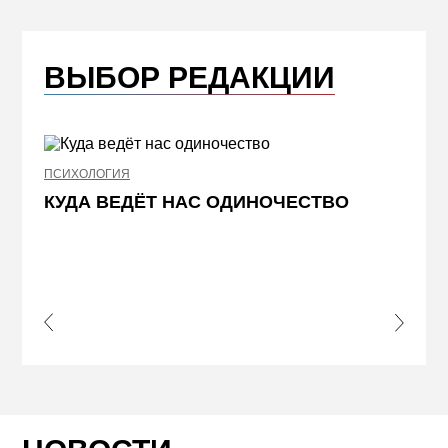
ВЫБОР РЕДАКЦИИ
ПСИХОЛОГИЯ
НЕДВИ
КУДА ВЕДЁТ НАС ОДИНОЧЕСТВО
ЖЕЛ
КВА
ПРИ
s Slide
Next S