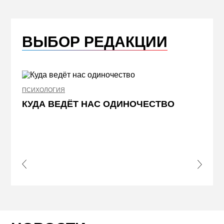
ВЫБОР РЕДАКЦИИ
ПСИХОЛОГИЯ
НЕДВИ
КУДА ВЕДЁТ НАС ОДИНОЧЕСТВО
ЖЕЛ
КВА
ПРИ
s Slide
Next S