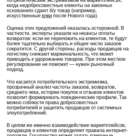
потребительским экстремизмом на маркетплейсах,
когда недобросовестные клиенты на законных
основаниях сдают б/у товар (например,
искусственные
елки
после Нового года).
Оценка этих предложений оказалась осторожной. В
частности, эксперты указали на нюансы оплаты
возвратов: если ее переложить на клиентов, те будут
более тщательно выбирать и общее число заказов
сократится. С другой стороны, расходы продавцов на
логистику снижают маржинальность, что может
приводить к удорожанию товаров. При этом жесткое
регулирование не поможет — нужен рыночный
подход.
Что касается потребительского экстремизма,
прозрачный анализ частоты заказов, возвратов,
среднего чека, истории покупок и отзывов клиентов
позволит формировать поведенческие профили. Так
можно соблюсти права добросовестных
потребителей и защитить продавцов от системных
злоупотреблений.
В целом же именно взаимодействие маркетплейсов,
продавцов и клиентов определяет правила интернет-
торговли. Государство может задать рамочные