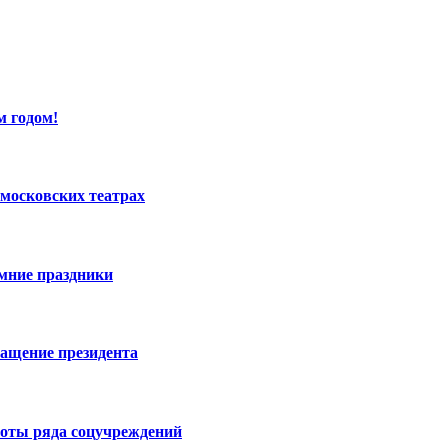
м годом!
московских театрах
имние праздники
ращение президента
боты ряда соцучреждений