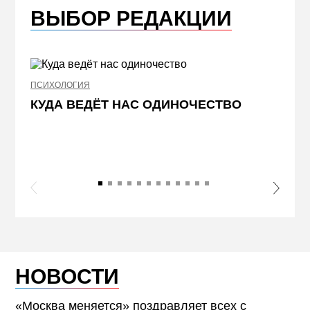
ВЫБОР РЕДАКЦИИ
ПСИХОЛОГИЯ
НЕДВИ
КУДА ВЕДЁТ НАС ОДИНОЧЕСТВО
ЖЕЛ
КВА
ПРИ
s Slide
Next S
НОВОСТИ
«Москва меняется» поздравляет всех с