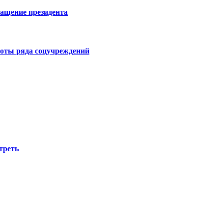
ращение президента
боты ряда соцучреждений
треть