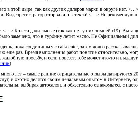
его в этой дыре, так как других дилеров марки в округе нет. <
ли. Видеорегистратор оторвали от стекла! <…> Не рекомендую н
. <…> Колеса дали лысые (так как нет у них зимней r19). Вытащ
было замечено, что в турбину летит масло. Не Официальный диле
ждешь, пока соединишься с call-center, затем долго рассказываеш
рию еще раз. Время выполнения работ понятие относительно, мог
 жалобную просьбу, и если повезет, тебе может что-то и выдадут.
чник
)
 много лет – самые ранние отрицательные отзывы датируются 20
услуг, и охотно делятся своим печальным опытом в Интернете, о
имательны, выбирая автосалон, и обязательно ознакомьтесь с на