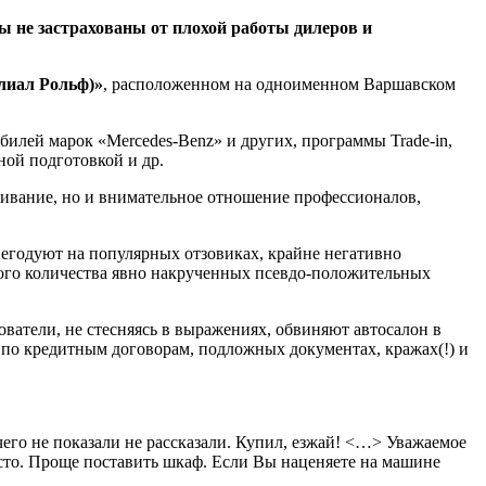
ы не застрахованы от плохой работы дилеров и
лиал Рольф)»
, расположенном на одноименном Варшавском
билей марок «Mercedes-Benz» и других, программы Trade-in,
ой подготовкой и др.
живание, но и внимательное отношение профессионалов,
негодуют на популярных отзовиках, крайне негативно
льшого количества явно накрученных псевдо-положительных
ватели, не стесняясь в выражениях, обвиняют автосалон в
 по кредитным договорам, подложных документах, кражах(!) и
его не показали не рассказали. Купил, езжай! <…> Уважаемое
сто. Проще поставить шкаф. Если Вы наценяете на машине