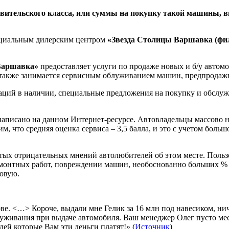
вительского класса, или суммы на покупку такой машины, в
ициальным дилерским центром
«Звезда Столицы Варшавка (фи
Варшавка»
предоставляет услуги по продаже новых и б/у автомо
акже занимается сервисным облуживанием машин, предпродажн
таций в наличии, специальные предложения на покупку и обслу
 написано на данном Интернет-ресурсе. Автовладельцы массово 
им, что средняя оценка сервиса – 3,5 балла, и это с учетом бо
утых отрицательных мнений автолюбителей об этом месте. Пользо
ремонтных работ, повреждении машин, необоснованно больших %
новую.
е. <…> Короче, выдали мне Гелик за 16 млн под навесиком, нич
луживания при выдаче автомобиля. Ваш менеджер Олег пусто ме
ей которые Вам эти деньги платят!» (
Источник
)