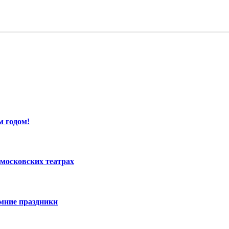
м годом!
московских театрах
имние праздники