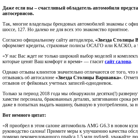
Даже если вы – счастливый обладатель автомобиля предста
автосервисов.
Так, многие владельцы брендовых автомобилей знакомы с оф
шоссе, 127. Но далеко не для всех это знакомство приятное.
Согласно официальному сайту автодилера,
«Звезда Столицы 
оформляет кредиты, страховые полисы ОСАГО или КАСКО, а т
«У нас Вас ждет не только широкий выбор моделей и комплек
которые ценят Ваш комфорт и время» — гласит
сайт салона
.
Однако отзывы клиентов значительно отличаются от того, что
отзываясь об автосалоне
«Звезда Столицы Варшавка»
. Отмет
отзывов от фейковых учетных записей-однодневок.
Только за период 2018 года мы обнаружили десятки(!) разверн
хамстве персонала, бракованных деталях, затягивании срока 
даже в попытках выдать машину, бывшую в употреблении, за 
Вот немного цитат:
«Я приобрел в этом салоне автомобиль AMG G6.3 в новом кузов
руководство салона! Примите меры к улучшению качества обс
помимо рекомендованного прайса 1,5 млн рублей, уважайте люд