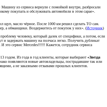
…> Машину из сервиса вернули с помойкой внутри, разбросали
икому покупать и обслуживать автомобили в этом сарае».
ил щуп, масло чёрное. После 1000 км решил сделать ТО сам.
р, а обманщики. Воздержитесь от покупок у них». (
Источник
)
ь проблему человеку, который далек от специфики, а потом, если
ут и задержать машину на полчаса легко. Получить дубликат
 И это сервис Mercedes!!!!!! Кажется, сотрудник сервиса
13 годом. Из года в год клиенты, которые выбирают
«Звезда
днако появляются новые автовладельцы, пострадавшие так или
стоящими, а не заказными отзывами прошлых клиентов.