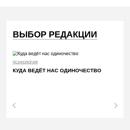
ВЫБОР РЕДАКЦИИ
ПСИХОЛОГИЯ
НЕДВИ
КУДА ВЕДЁТ НАС ОДИНОЧЕСТВО
ЖЕЛ
КВА
ПРИ
s Slide
Next S