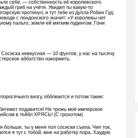
вьте себе, — собственность её королевского
аждый гриб на учёте. Увидел ты какую-то
тарскую протянул, и тут тебе из дупла Робин Гуд:
реводе с лондонского значит: «У королевы нет
ному пальто, земля ей мягким пудингом. Гони
. Сосиска невкусная — 10 фунтов, у нас на тысячу
терское аббатство накормить.
поросячьего визгу, обблюются и потом такие:
 бегемот подавится! Не трожь моё имперское
ейсом в тейбл ХРЯСЬ! (С грохотом)
я больше, ты у меня пол сосиски съела. Чип ток,
ился я тут с тобой, мне на работку пора. Хаудую