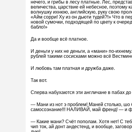
нечего, и грибы в лесу платные. Лес, предста
величества, царствие ей небесное, поэтому к
волнушку ихнюю, английскую, руку свою проле
«Айм сорри! Ху из он дьюти тудей?!» Что в пе
новой сумочки, подходящей по цвету к очеред
бабло!»
Да и вообще всё платное.
И деньги у них не деньги, а «мани» по-ихнему
рублей такими сосисками можно всё Вестминс
И любовь там платная и дружба даже.
Так вот.
Сперва набухаются эти англичане в пабах до 
— Мани из нот э проблем! Маней столько, шо
самосознание!!! НАЛИВАЙ, май френд! — и ф
— Какие мани? Счёт пополам. Хотя нет! С теб
чип ток, ай донт андестенд, и вообще, заговор
дую!