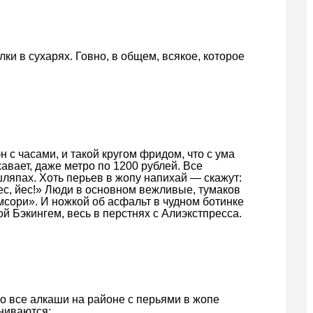
ки в сухарях. Говно, в общем, всякое, которое
н с часами, и такой кругом фридом, что с ума
хавает, даже метро по 1200 рублей. Все
шляпах. Хоть перьев в жопу напихай — скажут:
с, йес!» Люди в основном вежливые, тумаков
ймсори». И ножкой об асфальт в чудном ботинке
й Бэкингем, весь в перстнях с Алиэкстпресса.
ро все алкаши на районе с перьями в жопе
ниваются: