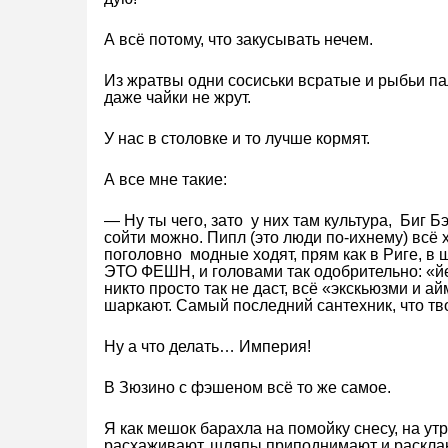
А всё потому, что закусывать нечем.
Из жратвы одни сосиськи всратые и рыбьи пал
даже чайки не жрут.
У нас в столовке и то лучше кормят.
А все мне такие:
— Ну ты чего, зато у них там культура, Биг Бэ
сойти можно. Пипл (это люди по-ихнему) всё 
поголовно модные ходят, прям как в Риге, в 
ЭТО ФЕШН, и головами так одобрительно: «йе
никто просто так не даст, всё «экскьюзми и а
шаркают. Самый последний сантехник, что тво
Ну а что делать… Империя!
В Зюзино с фэшеном всё то же самое.
Я как мешок барахла на помойку снесу, на ут
расхаживают, шляпы приподнимают и раскла