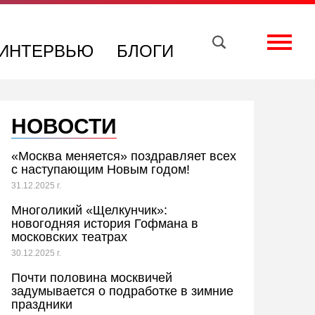
Вконтакте
Телеграм
Toggle
ИНТЕРВЬЮ
БЛОГИ
НОВОСТИ
«Москва меняется» поздравляет всех
с наступающим Новым годом!
31.12.2025 г.
Многоликий «Щелкунчик»:
новогодняя история Гофмана в
московских театрах
30.12.2025 г.
Почти половина москвичей
задумывается о подработке в зимние
праздники