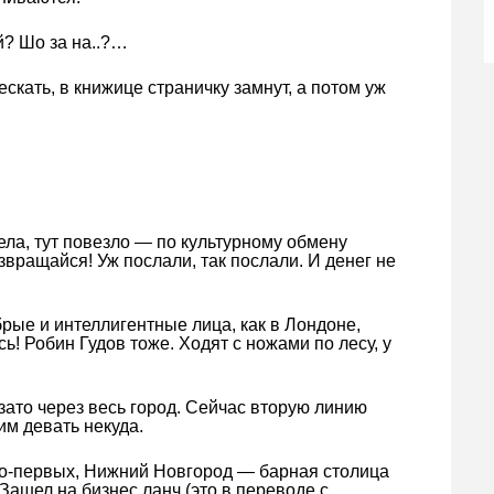
? Шо за на..?…
ескать, в книжице страничку замнут, а потом уж
ела, тут повезло — по культурному обмену
озвращайся! Уж послали, так послали. И денег не
брые и интеллигентные лица, как в Лондоне,
ь! Робин Гудов тоже. Ходят с ножами по лесу, у
 зато через весь город. Сейчас вторую линию
 им девать некуда.
 Во-первых, Нижний Новгород — барная столица
 Зашел на бизнес ланч (это в переводе с