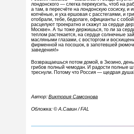
лондонского — слегка перекусить, чтоб на ра
а там, в пересчёте на лондонскую сосиску, и 
копчёные, и уха ершовая с расстегаями, и гр
отобрали, тебе, бедолаге, официанты с собой
расцелуют троекратно и скажут за сердце дер
Москве». А ты тоже держишься, то ли за сердц
теплом растекается, на сердце солнечные за
масляными глазами, с восторгом и восхищени
фирменной на посошок, в запотевшей рюмочк
заведения!»
Возвращаешься потом домой, в Зюзино, деньг
грибов полный чемодан. И радости полные шт
треснули. Потому что Россия — щедрая душа! 
Автор:
Виктория Самсонова
Обложка: © А.Савин / FAL