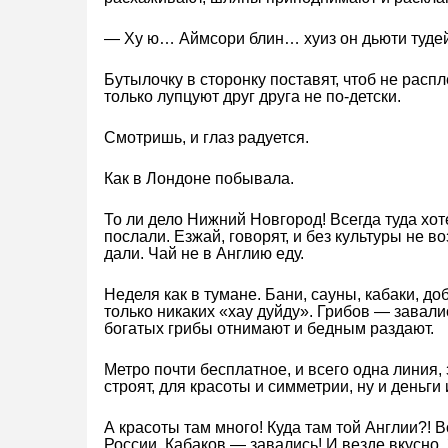
— Ху ю… Аймсори блин… хуиз он дьюти тудей
Бутылочку в сторонку поставят, чтоб не распл
только лупцуют друг друга не по-детски.
Смотришь, и глаз радуется.
Как в Лондоне побывала.
То ли дело Нижний Новгород! Всегда туда хот
послали. Езжай, говорят, и без культуры не в
дали. Чай не в Англию еду.
Неделя как в тумане. Бани, сауны, кабаки, до
только никаких «хау дуйду». Грибов — завалис
богатых грибы отнимают и бедным раздают.
Метро почти бесплатное, и всего одна линия,
строят, для красоты и симметрии, ну и деньги
А красоты там много! Куда там той Англии?!
России. Кабаков — завались! И везде вкусно.