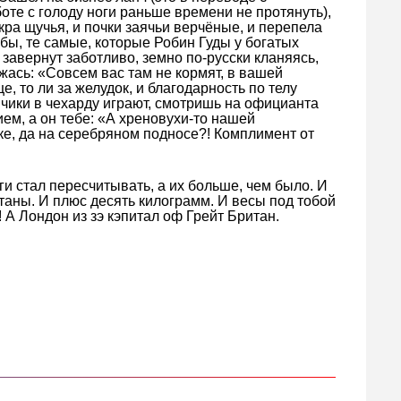
боте с голоду ноги раньше времени не протянуть),
икра щучья, и почки заячьи верчёные, и перепела
ибы, те самые, которые Робин Гуды у богатых
 завернут заботливо, земно по-русски кланяясь,
жась: «Совсем вас там не кормят, в вашей
е, то ли за желудок, и благодарность по телу
йчики в чехарду играют, смотришь на официанта
ем, а он тебе: «А хреновухи-то нашей
е, да на серебряном подносе?! Комплимент от
и стал пересчитывать, а их больше, чем было. И
аны. И плюс десять килограмм. И весы под тобой
А Лондон из зэ кэпитал оф Грейт Британ.