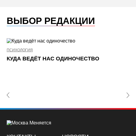
ВЫБОР РЕДАКЦИИ
ПСИХОЛОГИЯ
НЕ
КУДА ВЕДЁТ НАС ОДИНОЧЕСТВО
Ж
К
П
lide
Nex