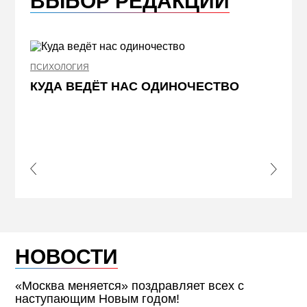
ВЫБОР РЕДАКЦИИ
ПСИХОЛОГИЯ
НЕДВИ
КУДА ВЕДЁТ НАС ОДИНОЧЕСТВО
ЖЕЛ
КВА
ПРИ
s Slide
Next S
НОВОСТИ
«Москва меняется» поздравляет всех с
наступающим Новым годом!