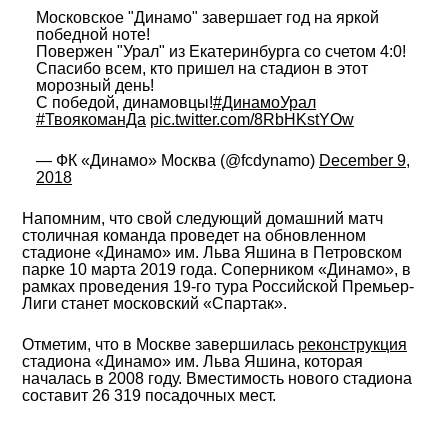
Московское "Динамо" завершает год на яркой
победной ноте!
Повержен "Урал" из Екатеринбурга со счетом 4:0!
Спасибо всем, кто пришел на стадион в этот
морозный день!
С победой, динамовцы!
#ДинамоУрал
#ТвоякоманДа
pic.twitter.com/8RbHKstYOw
— ФК «Динамо» Москва (@fcdynamo)
December 9,
2018
Напомним, что свой следующий домашний матч
столичная команда проведет на обновленном
стадионе «Динамо» им. Льва Яшина в Петровском
парке 10 марта 2019 года. Соперником «Динамо», в
рамках проведения 19-го тура Российской Премьер-
Лиги станет московский «Спартак».
Отметим, что в Москве завершилась
реконструкция
стадиона «Динамо» им. Льва Яшина, которая
началась в 2008 году. Вместимость нового стадиона
составит 26 319 посадочных мест.