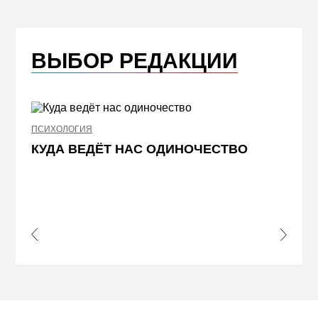
ВЫБОР РЕДАКЦИИ
ПСИХОЛОГИЯ
НЕДВИ
КУДА ВЕДЁТ НАС ОДИНОЧЕСТВО
ЖЕЛ
КВА
ПРИ
s Slide
Next S