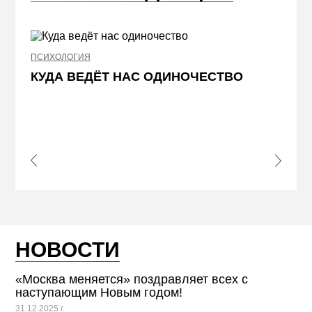
ПСИХОЛОГИЯ
НЕДВИ
КУДА ВЕДЁТ НАС ОДИНОЧЕСТВО
ЖЕЛ
КВА
ПРИ
s Slide
Next S
НОВОСТИ
«Москва меняется» поздравляет всех с
наступающим Новым годом!
31.12.2025 г.