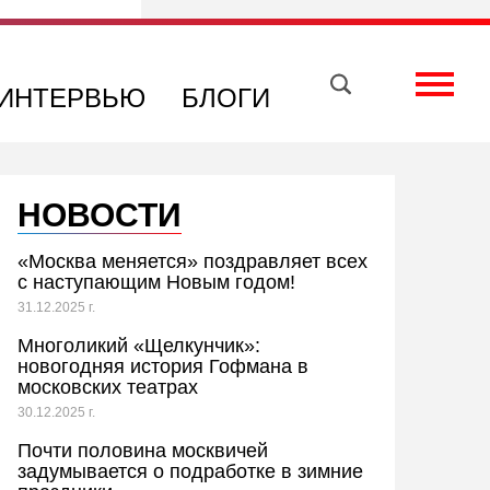
Вконтакте
Телеграм
Toggle
ИНТЕРВЬЮ
БЛОГИ
НОВОСТИ
«Москва меняется» поздравляет всех
с наступающим Новым годом!
31.12.2025 г.
Многоликий «Щелкунчик»:
новогодняя история Гофмана в
московских театрах
30.12.2025 г.
Почти половина москвичей
задумывается о подработке в зимние