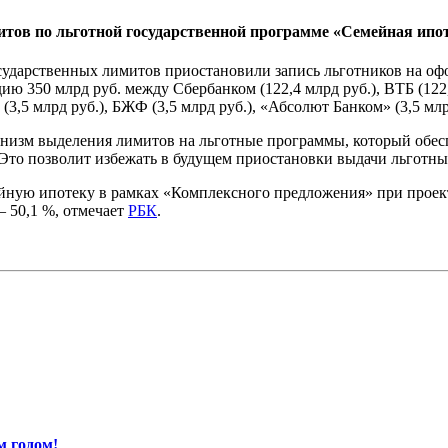
тов по льготной государственной программе «Семейная ипот
осударственных лимитов приостановили запись льготников на оф
350 млрд руб. между Сбербанком (122,4 млрд руб.), ВТБ (122,4
(3,5 млрд руб.), БЖФ (3,5 млрд руб.), «Абсолют Банком» (3,5 млр
анизм выделения лимитов на льготные программы, который обес
 Это позволит избежать в будущем приостановки выдачи льготн
йную ипотеку в рамках «Комплексного предложения» при прое
— 50,1 %, отмечает
РБК
.
м годом!