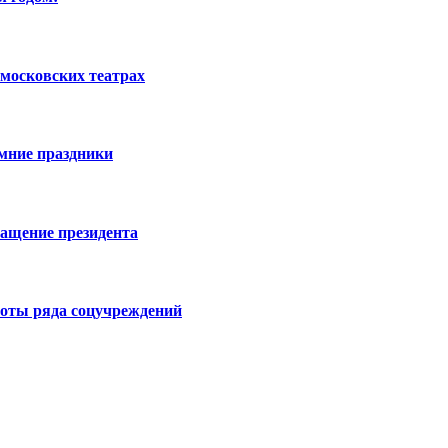
московских театрах
имние праздники
ращение президента
боты ряда соцучреждений