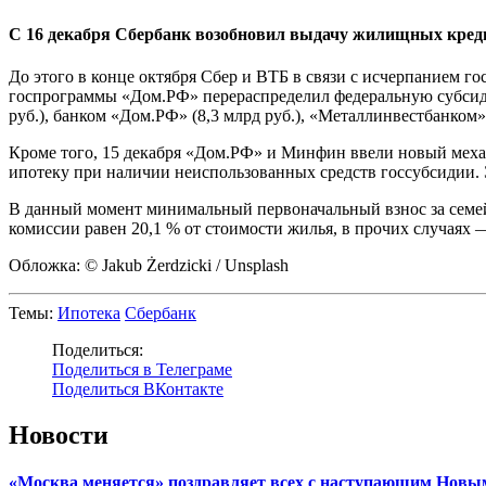
С 16 декабря Сбербанк возобновил выдачу жилищных креди
До этого в конце октября Сбер и ВТБ в связи с исчерпанием г
госпрограммы «Дом.РФ» перераспределил федеральную субсидию 
руб.), банком «Дом.РФ» (8,3 млрд руб.), «Металлинвестбанком» 
Кроме того, 15 декабря «Дом.РФ» и Минфин ввели новый мех
ипотеку при наличии неиспользованных средств госсубсидии.
В данный момент минимальный первоначальный взнос за семе
комиссии равен 20,1 % от стоимости жилья, в прочих случаях 
Обложка: © Jakub Żerdzicki / Unsplash
Темы:
Ипотека
Сбербанк
Поделиться:
Поделиться в Телеграме
Поделиться ВКонтакте
Новости
«Москва меняется» поздравляет всех с наступающим Новы