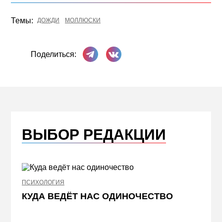
Темы:
ДОЖДИ
МОЛЛЮСКИ
Поделиться в Телеграме
Поделиться ВКонтакте
Поделиться:
ВЫБОР РЕДАКЦИИ
ПСИХОЛОГИЯ
НЕДВИ
КУДА ВЕДЁТ НАС ОДИНОЧЕСТВО
ЖЕЛ
КВА