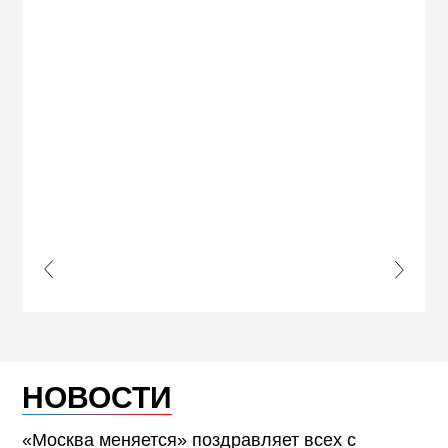
ПРИ
s Slide
Next S
НОВОСТИ
«Москва меняется» поздравляет всех с