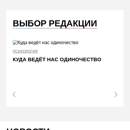
ВЫБОР РЕДАКЦИИ
ПСИХОЛОГИЯ
НЕДВИ
КУДА ВЕДЁТ НАС ОДИНОЧЕСТВО
ЖЕЛ
КВА
ПРИ
s Slide
Next S