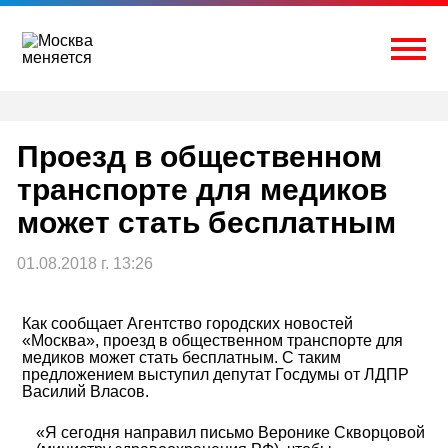
Перейти
к
содержимому
Togg
Проезд в общественном
транспорте для медиков
может стать бесплатным
01.08.2018 г. 13:26
Как сообщает Агентство городских новостей
«Москва», проезд в общественном транспорте для
медиков может стать бесплатным. С таким
предложением выступил депутат Госдумы от ЛДПР
Василий Власов.
«Я сегодня направил письмо Веронике Скворцовой