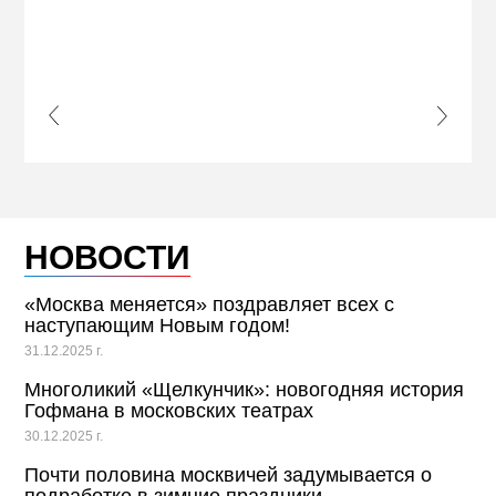
ЖЕЛ
КВА
ПРИ
s Slide
Next S
НОВОСТИ
«Москва меняется» поздравляет всех с
наступающим Новым годом!
31.12.2025 г.
Многоликий «Щелкунчик»: новогодняя история
Гофмана в московских театрах
30.12.2025 г.
Почти половина москвичей задумывается о