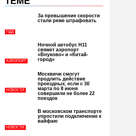
ТЕМЕ
За превышение скорости
стали реже штрафовать
ПДД
Ночной автобус Н11
свяжет аэропорт
«Внуково» и «Китай-
город»
АЭРОПОРТ
Москвичи смогут
продлить действие
проездных, если с 30
марта по 8 июня
НОВОСТИ
совершили не более 22
поездок
В московском транспорте
упростили подключение к
вайфаю
НОВОСТИ