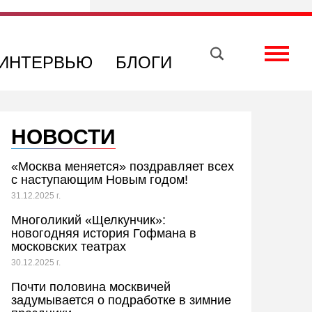
Вконтакте
Телеграм
Toggle
ИНТЕРВЬЮ
БЛОГИ
НОВОСТИ
«Москва меняется» поздравляет всех
с наступающим Новым годом!
31.12.2025 г.
Многоликий «Щелкунчик»:
новогодняя история Гофмана в
московских театрах
30.12.2025 г.
Почти половина москвичей
задумывается о подработке в зимние