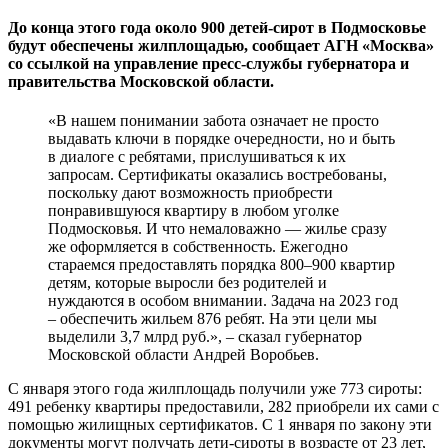
До конца этого года около 900 детей-сирот в Подмосковье
будут обеспечены жилплощадью, сообщает АГН «Москва»
со ссылкой на управление пресс-службы губернатора и
правительства Московской области.
«В нашем понимании забота означает не просто
выдавать ключи в порядке очередности, но и быть
в диалоге с ребятами, прислушиваться к их
запросам. Сертификаты оказались востребованы,
поскольку дают возможность приобрести
понравившуюся квартиру в любом уголке
Подмосковья. И что немаловажно — жилье сразу
же оформляется в собственность. Ежегодно
стараемся предоставлять порядка 800–900 квартир
детям, которые выросли без родителей и
нуждаются в особом внимании. Задача на 2023 год
– обеспечить жильем 876 ребят. На эти цели мы
выделили 3,7 млрд руб.», – сказал губернатор
Московской области Андрей Воробьев.
С января этого года жилплощадь получили уже 773 сироты:
491 ребенку квартиры предоставили, 282 приобрели их сами с
помощью жилищных сертификатов. С 1 января по закону эти
документы могут получать дети-сироты в возрасте от 23 лет,