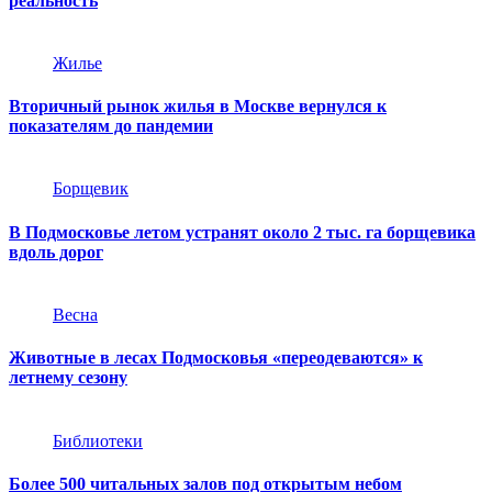
реальность
Жилье
Вторичный рынок жилья в Москве вернулся к
показателям до пандемии
Борщевик
В Подмосковье летом устранят около 2 тыс. га борщевика
вдоль дорог
Весна
Животные в лесах Подмосковья «переодеваются» к
летнему сезону
Библиотеки
Более 500 читальных залов под открытым небом