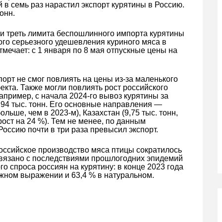
й в семь раз нарастил экспорт курятины в Россию.
онн.
ти треть лимита беспошлинного импорта курятины
ого серьезного удешевления куриного мяса в
тмечает: с 1 января по 8 мая отпускные цены на
орт не смог повлиять на цены из-за маленького
екта. Также могли повлиять рост российского
апример, с начала 2024-го вывоз курятины за
3,94 тыс. тонн. Его основные направления —
ольше, чем в 2023-м), Казахстан (9,75 тыс. тонн,
 рост на 24 %). Тем не менее, по данным
Россию почти в три раза превысил экспорт.
российское производство мяса птицы сократилось
ь связано с последствиями прошлогодних эпидемий
го спроса россиян на курятину: в конце 2023 года
жном выражении и 63,4 % в натуральном.