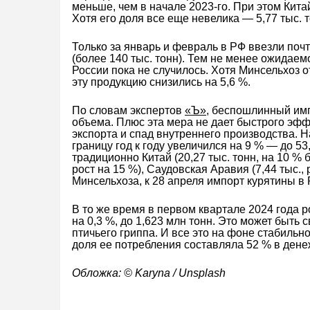
меньше, чем в начале 2023-го. При этом Кита
Хотя его доля все еще невелика — 5,77 тыс. т
Только за январь и февраль в РФ ввезли поч
(более 140 тыс. тонн). Тем не менее ожидаем
России пока не случилось. Хотя Минсельхоз о
эту продукцию снизились на 5,6 %.
По словам экспертов
«Ъ»
, беспошлинный имп
объема. Плюс эта мера не дает быстрого эфф
экспорта и спад внутреннего производства. Н
границу год к году увеличился на 9 % — до 5
традиционно Китай (20,27 тыс. тонн, на 10 % б
рост на 15 %), Саудовская Аравия (7,44 тыс.,
Минсельхоза, к 28 апреля импорт курятины в 
В то же время в первом квартале 2024 года 
на 0,3 %, до 1,623 млн тонн. Это может быт
птичьего гриппа. И все это на фоне стабильно
доля ее потребления составляла 52 % в дене
Обложка: © Karyna / Unsplash