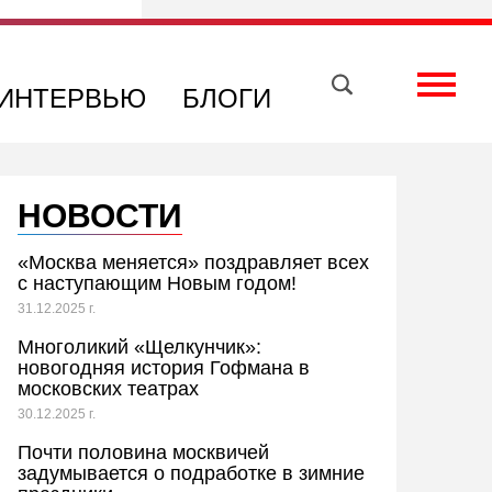
Вконтакте
Телеграм
Toggle
ИНТЕРВЬЮ
БЛОГИ
НОВОСТИ
«Москва меняется» поздравляет всех
с наступающим Новым годом!
31.12.2025 г.
Многоликий «Щелкунчик»:
новогодняя история Гофмана в
московских театрах
30.12.2025 г.
Почти половина москвичей
задумывается о подработке в зимние