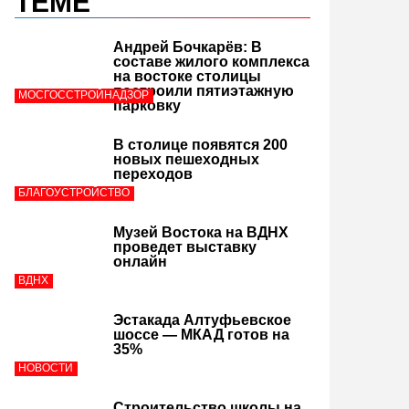
ТЕМЕ
Андрей Бочкарёв: В
составе жилого комплекса
на востоке столицы
построили пятиэтажную
МОСГОССТРОЙНАДЗОР
парковку
В столице появятся 200
новых пешеходных
переходов
БЛАГОУСТРОЙСТВО
Музей Востока на ВДНХ
проведет выставку
онлайн
ВДНХ
Эстакада Алтуфьевское
шоссе — МКАД готов на
35%
НОВОСТИ
Строительство школы на