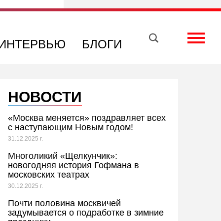
Вконтакте
Телеграм
Toggle
ИНТЕРВЬЮ
БЛОГИ
НОВОСТИ
«Москва меняется» поздравляет всех
с наступающим Новым годом!
31.12.2025 г.
Многоликий «Щелкунчик»:
новогодняя история Гофмана в
московских театрах
30.12.2025 г.
Почти половина москвичей
задумывается о подработке в зимние