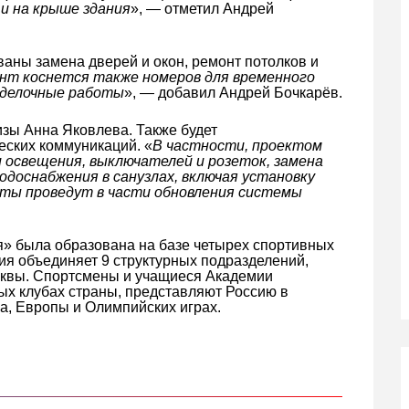
и на крыше здания
», — отметил Андрей
аны замена дверей и окон, ремонт потолков и
нт коснется также номеров для временного
тделочные работы
», — добавил Андрей Бочкарёв.
изы Анна Яковлева. Также будет
ских коммуникаций. «
В частности, проектом
 освещения, выключателей и розеток, замена
водоснабжения в санузлах, включая установку
оты проведут в части обновления системы
» была образована на базе четырех спортивных
ия объединяет 9 структурных подразделений,
сквы. Спортсмены и учащиеся Академии
х клубах страны, представляют Россию в
а, Европы и Олимпийских играх.