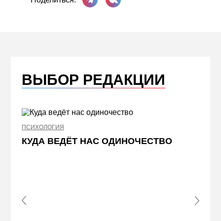
ВЫБОР РЕДАКЦИИ
ПСИХОЛОГИЯ
НЕДВИ
КУДА ВЕДЁТ НАС ОДИНОЧЕСТВО
ЖЕЛ
КВА
ПРИ
s Slide
Next S