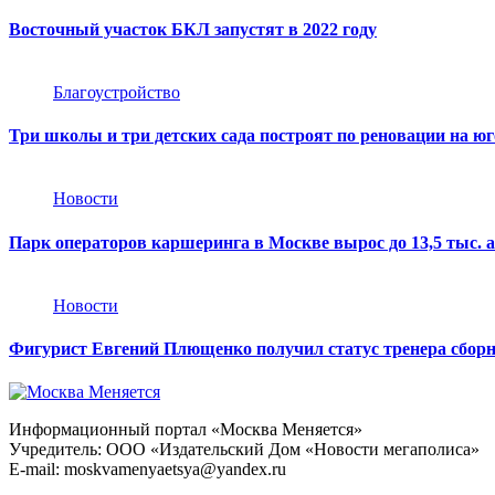
Восточный участок БКЛ запустят в 2022 году
Благоустройство
Три школы и три детских сада построят по реновации на ю
Новости
Парк операторов каршеринга в Москве вырос до 13,5 тыс. 
Новости
Фигурист Евгений Плющенко получил статус тренера сборн
Информационный портал «Москва Меняется»
Учредитель: ООО «Издательский Дом «Новости мегаполиса»
E-mail: moskvamenyaetsya@yandex.ru