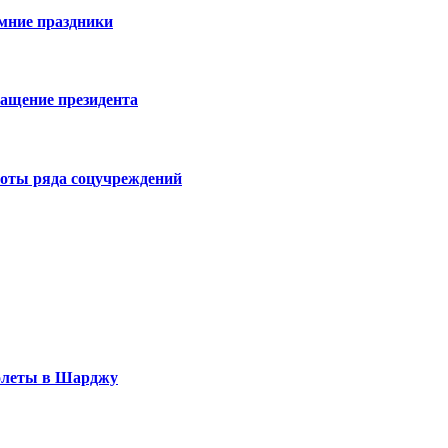
имние праздники
ращение президента
боты ряда соцучреждений
полеты в Шарджу