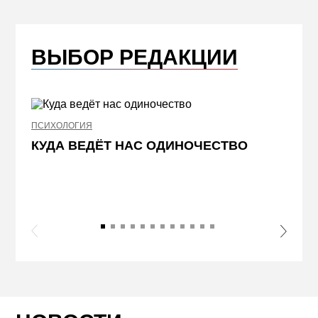
ВЫБОР РЕДАКЦИИ
ПСИХОЛОГИЯ
НЕДВИ
КУДА ВЕДЁТ НАС ОДИНОЧЕСТВО
ЖЕЛ
КВА
ПРИ
s Slide
Next S