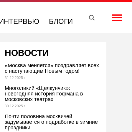
Вконтакте
Телеграм
Toggle
ИНТЕРВЬЮ
БЛОГИ
НОВОСТИ
«Москва меняется» поздравляет всех
с наступающим Новым годом!
31.12.2025 г.
Многоликий «Щелкунчик»:
новогодняя история Гофмана в
московских театрах
30.12.2025 г.
Почти половина москвичей
задумывается о подработке в зимние
праздники