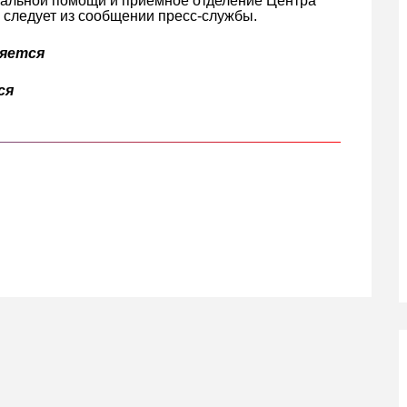
циальной помощи и приемное отделение Центра
– следует из сообщении пресс-службы.
няется
ся
кте