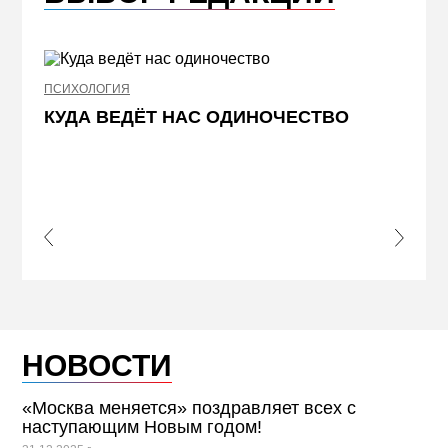
ПСИХОЛОГИЯ
НЕДВИ
КУДА ВЕДЁТ НАС ОДИНОЧЕСТВО
ЖЕЛ
КВА
ПРИ
s Slide
Next S
НОВОСТИ
«Москва меняется» поздравляет всех с
наступающим Новым годом!