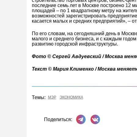
строительство торговых центров, бизнес-цент
последние семь лет в Москве построено 12 
площадей – по 1 квадратному метру на жител
возможностей зарегистрировать предприятие 
касается малых и средних предприятий», – о
По его словам, на сегодняшний день в Москв
малого и среднего бизнеса, и с каждым годом
развитию городской инфраструктуры.
Фото © Сергей Авдуевский / Москва мен
Текст © Мария Клименко / Москва меняет
Темы:
МЭР
ЭКОНОМИКА
Поделиться в Телеграме
Поделиться ВКонта
Поделиться: