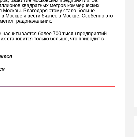
ров, развитие московских предприятий. За
миллионов квадратных метров коммерческих
я Москвы. Благодаря этому стало больше
в Москве и вести бизнес в Москве. Особенно это
тметил градоначальник.
е насчитывается более 700 тысяч предприятий
 их становится только больше, что приводит в
яется
ся
кте