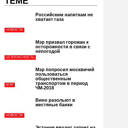
ТЕМЕ
Российским напиткам не
хватает газа
НОВОСТИ
Мэр призвал горожан к
осторожности в связи с
непогодой
БЕЗОПАСНОСТЬ
Мэр попросил москвичей
пользоваться
общественным
транспортом в период
МЭР
ЧМ-2018
Вино разольют в
жестяные банки
НОВОСТИ
Эстония вводит запрет на