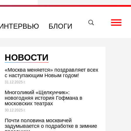
Вконтакте
Телеграм
Toggle
ИНТЕРВЬЮ
БЛОГИ
НОВОСТИ
«Москва меняется» поздравляет всех
с наступающим Новым годом!
31.12.2025 г.
Многоликий «Щелкунчик»:
новогодняя история Гофмана в
московских театрах
30.12.2025 г.
Почти половина москвичей
задумывается о подработке в зимние