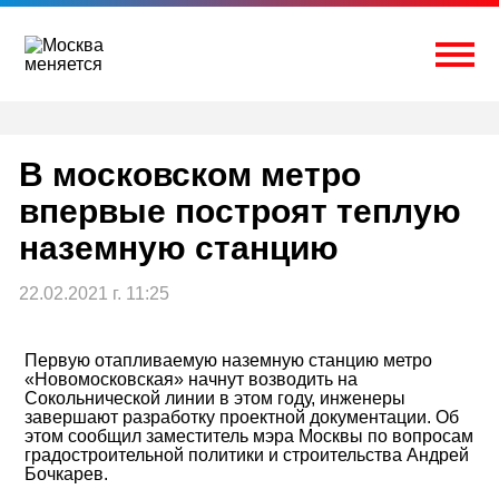
Перейти
к
содержимому
Togg
В москов​ском метро
впервые построят теплую
наземную станцию
22.02.2021 г. 11:25
Первую отапливаемую наземную станцию метро
«Новомосковская» начнут возводить на
Сокольнической линии в этом году, инженеры
завершают разработку проектной документации. Об
этом сообщил заместитель мэра Москвы по вопросам
градостроительной политики и строительства Андрей
Бочкарев.