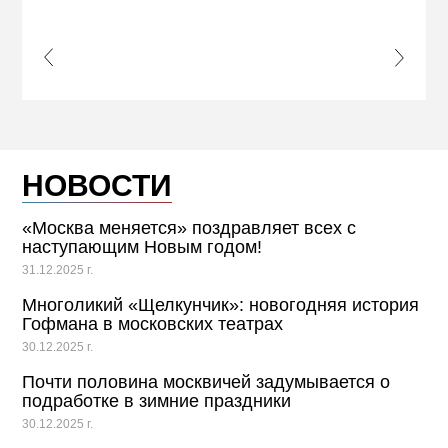
s Slide
Next S
НОВОСТИ
«Москва меняется» поздравляет всех с
наступающим Новым годом!
31.12.2025 г.
Многоликий «Щелкунчик»: новогодняя история
Гофмана в московских театрах
30.12.2025 г.
Почти половина москвичей задумывается о
подработке в зимние праздники
30.12.2025 г.