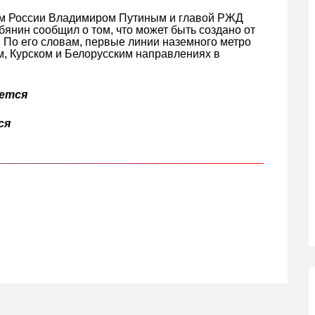
том России Владимиром Путиным и главой РЖД
нин сообщил о том, что может быть создано от
 По его словам, первые линии наземного метро
м, Курском и Белорусским направлениях в
яется
ся
кте