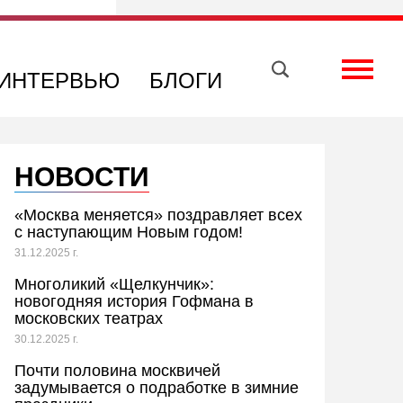
Вконтакте
Телеграм
Toggle
ИНТЕРВЬЮ
БЛОГИ
НОВОСТИ
«Москва меняется» поздравляет всех
с наступающим Новым годом!
31.12.2025 г.
Многоликий «Щелкунчик»:
новогодняя история Гофмана в
московских театрах
30.12.2025 г.
Почти половина москвичей
задумывается о подработке в зимние