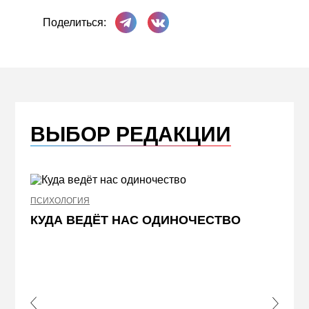
Поделиться в Телеграме
Поделиться ВКонтакте
Поделиться:
ВЫБОР РЕДАКЦИИ
ПСИХОЛОГИЯ
НЕДВИ
КУДА ВЕДЁТ НАС ОДИНОЧЕСТВО
ЖЕЛ
КВА
ПРИ
s Slide
Next S