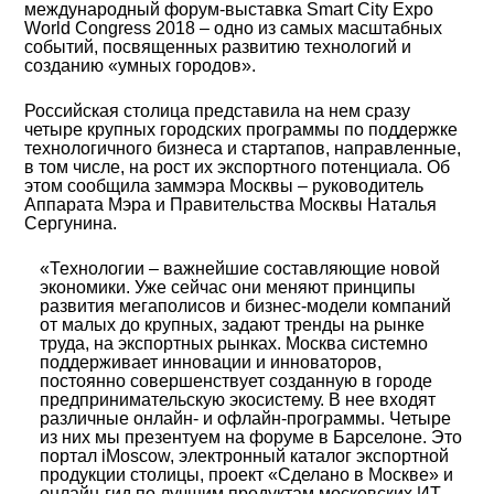
международный форум-выставка Smart City Expo
World Congress 2018 – одно из самых масштабных
событий, посвященных развитию технологий и
созданию «умных городов».
Российская столица представила на нем сразу
четыре крупных городских программы по поддержке
технологичного бизнеса и стартапов, направленные,
в том числе, на рост их экспортного потенциала. Об
этом сообщила заммэра Москвы – руководитель
Аппарата Мэра и Правительства Москвы Наталья
Сергунина.
«Технологии – важнейшие составляющие новой
экономики. Уже сейчас они меняют принципы
развития мегаполисов и бизнес-модели компаний
от малых до крупных, задают тренды на рынке
труда, на экспортных рынках. Москва системно
поддерживает инновации и инноваторов,
постоянно совершенствует созданную в городе
предпринимательскую экосистему. В нее входят
различные онлайн- и офлайн-программы. Четыре
из них мы презентуем на форуме в Барселоне. Это
портал iMoscow, электронный каталог экспортной
продукции столицы, проект «Сделано в Москве» и
онлайн-гид по лучшим продуктам московских ИТ-