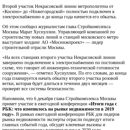
Второй участок Некрасовской линии метрополитена от
«Косино» до «Нижегородской» полностью подключен к
электроснабжению и до конца года начнется его обкатка.
Об этом сообщил журналистам глава Стройкомплекса
Москвы Марат Хуснуллин. Управляющей компанией по
строительству новых линий и станций московского метро
выступает холдинг АО «Мосинжпроект» — лидер
строительной отрасли Москвы.
«На всех станциях второго участка Некрасовской линии
завершено подключение к электроснабжению по постоянной
схеме, что говорит об инженерно-технической готовности
сооружения», — отметил Хуснуллин. По его словам, до конца
года планируется начать обкатку второго участка розовой
ветки, которая будет длиться в течении двух месяцев —
проверят все системы безопасности.
Напомним, что 6 декабря глава Стройкомплекса Москвы
примет участие в ежегодной конференции
«Итоги года с
РБК: что изменилось на рынке недвижимости в 2019
году»
. В рамках ежегодной конференции РБК для лидеров
рынка недвижимости эксперты отрасли подведут итоги
главных событий года, обсудят ключевые вызовы и
представят прогнозы развития рынка в 2020 году.