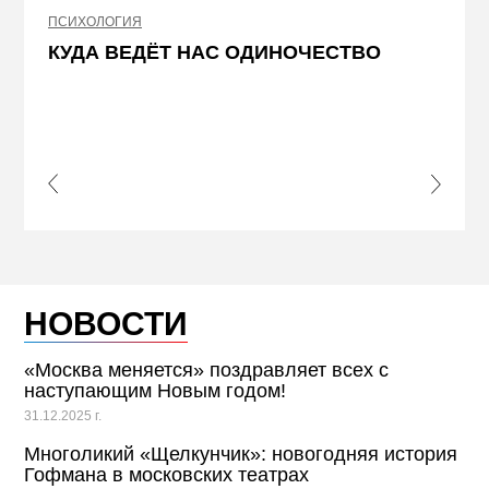
ПСИХОЛОГИЯ
НЕДВИ
КУДА ВЕДЁТ НАС ОДИНОЧЕСТВО
ЖЕЛ
КВА
ПРИ
s Slide
Next S
НОВОСТИ
«Москва меняется» поздравляет всех с
наступающим Новым годом!
31.12.2025 г.
Многоликий «Щелкунчик»: новогодняя история
Гофмана в московских театрах