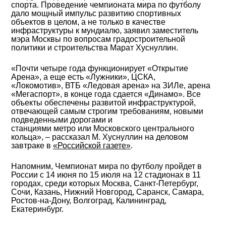
спорта. Проведение чемпионата мира по футболу
дало мощный импульс развитию спортивных
объектов в целом, а не только в качестве
инфраструктуры к мундиалю, заявил заместитель
мэра Москвы по вопросам градостроительной
политики и строительства Марат Хуснуллин.
«Почти четыре года функционирует «Открытие
Арена», а еще есть «Лужники», ЦСКА,
«Локомотив», ВТБ «Ледовая арена» на ЗИЛе, арена
«Мегаспорт», в конце года сдается «Динамо». Все
объекты обеспечены развитой инфраструктурой,
отвечающей самым строгим требованиям, новыми
подведенными дорогами и
станциями метро или Московского центрального
кольца», – рассказал М. Хуснуллин на деловом
завтраке в
«Российской газете»
.
Напомним, Чемпионат мира по футболу пройдет в
России с 14 июня по 15 июля на 12 стадионах в 11
городах, среди которых Москва, Санкт-Петербург,
Сочи, Казань, Нижний Новгород, Саранск, Самара,
Ростов-на-Дону, Волгоград, Калининград,
Екатеринбург.