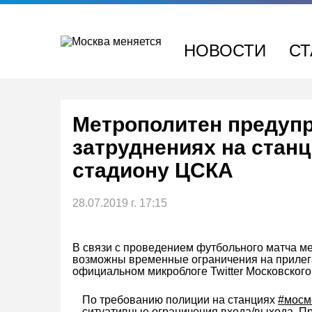
Перейти
к
содержимому
НОВОСТИ
СТ
Метрополитен предуп
затруднениях на стан
стадиону ЦСКА
28.07.2019 г. 17:15
В связи с проведением футбольного матча 
возможны временные ограничения на прилега
официальном микроблоге Twitter Московского
По требованию полиции на станциях
#мосм
ситуативные ограничения входа/выхода. П