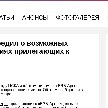
АТЬИ
АНОНСЫ
ФОТОГАЛЕРЕЯ
редил о возможных
циях прилегающих к
между ЦСКА и «Локомотивом» на ВЭБ-Арене
ющих станциях метро. Об этом сообщается в
 метро.
етро
, прилегающих к «ВЭБ-Арене», возможны
росим вас быть внимательными и соблюдать