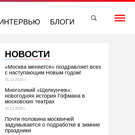
Вконтакте
Телеграм
Toggle
ИНТЕРВЬЮ
БЛОГИ
НОВОСТИ
«Москва меняется» поздравляет всех
с наступающим Новым годом!
31.12.2025 г.
Многоликий «Щелкунчик»:
новогодняя история Гофмана в
московских театрах
30.12.2025 г.
Почти половина москвичей
задумывается о подработке в зимние
праздники