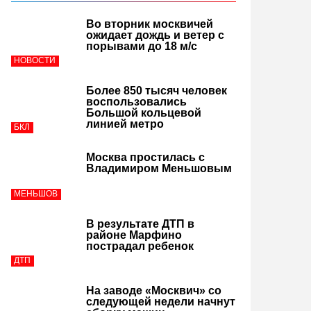
Во вторник москвичей
ожидает дождь и ветер с
порывами до 18 м/с
НОВОСТИ
Более 850 тысяч человек
воспользовались
Большой кольцевой
линией метро
БКЛ
Москва простилась с
Владимиром Меньшовым
МЕНЬШОВ
В результате ДТП в
районе Марфино
пострадал ребенок
ДТП
На заводе «Москвич» со
следующей недели начнут