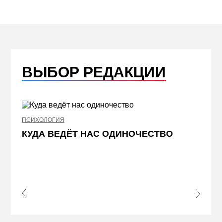
ВЫБОР РЕДАКЦИИ
ПСИХОЛОГИЯ
НЕДВИ
КУДА ВЕДЁТ НАС ОДИНОЧЕСТВО
ЖЕЛ
КВА
ПРИ
s Slide
Next S