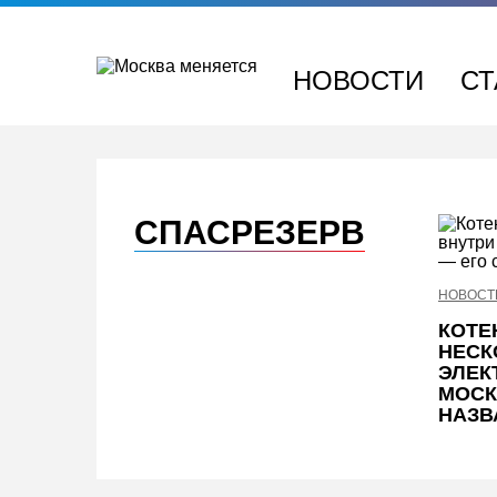
Перейти
к
содержимому
НОВОСТИ
СТ
СПАСРЕЗЕРВ
НОВОСТ
КОТЕ
НЕСК
ЭЛЕК
МОСК
НАЗВ