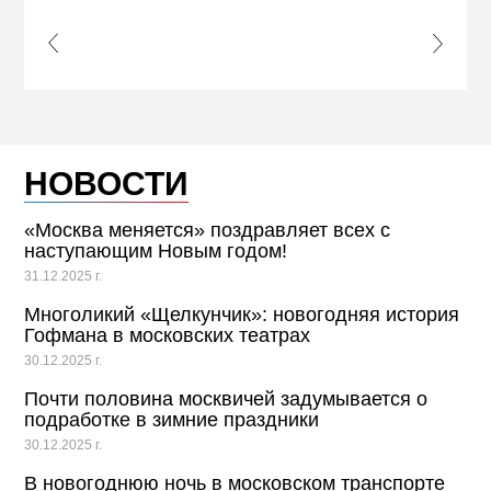
s Slide
Next S
НОВОСТИ
«Москва меняется» поздравляет всех с
наступающим Новым годом!
31.12.2025 г.
Многоликий «Щелкунчик»: новогодняя история
Гофмана в московских театрах
30.12.2025 г.
Почти половина москвичей задумывается о
подработке в зимние праздники
30.12.2025 г.
В новогоднюю ночь в московском транспорте