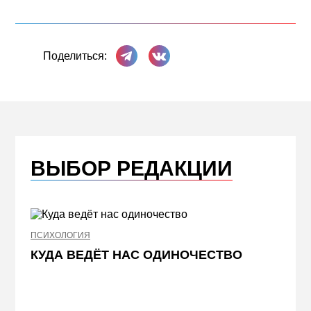
Поделиться в Телеграме
Поделиться ВКонтакте
Поделиться:
ВЫБОР РЕДАКЦИИ
ПСИХОЛОГИЯ
НЕДВИ
КУДА ВЕДЁТ НАС ОДИНОЧЕСТВО
ЖЕЛ
КВА
ПРИ