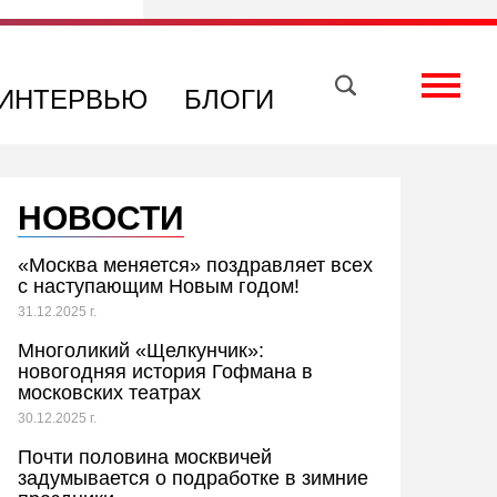
Вконтакте
Телеграм
Toggle
ИНТЕРВЬЮ
БЛОГИ
НОВОСТИ
«Москва меняется» поздравляет всех
с наступающим Новым годом!
31.12.2025 г.
Многоликий «Щелкунчик»:
новогодняя история Гофмана в
московских театрах
30.12.2025 г.
Почти половина москвичей
задумывается о подработке в зимние