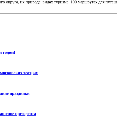
го округа, их природе, видах туризма, 100 маршрутах для путе
м годом!
московских театрах
имние праздники
ращение президента