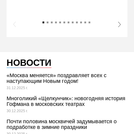
ПРИ
s Slide
Next S
НОВОСТИ
«Москва меняется» поздравляет всех с
наступающим Новым годом!
31.12.2025 г.
Многоликий «Щелкунчик»: новогодняя история
Гофмана в московских театрах
30.12.2025 г.
Почти половина москвичей задумывается о
подработке в зимние праздники