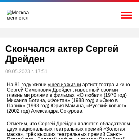
Перейти
к
содержимому
Togg
Cкончался актер Сергей
Дрейден
09.05.2023 г. 17:51
На 81 году жизни
ушел из жизни
артист театра и кино
Сергей Симонович Дрейден, известный своими
главными ролями в фильмах «О любви» (1970 год)
Михаила Богина, «Фонтан» (1988 год) и «Окно в
Париж» (1993 год) Юрия Мамина, «Русский ковчег»
(2002 год) Александра Сокурова.
Отметим, что Сергей Дрейден является обладателем
двух национальных театральных премий «Золотая
маска», трёх высших театральных премий Санкт-