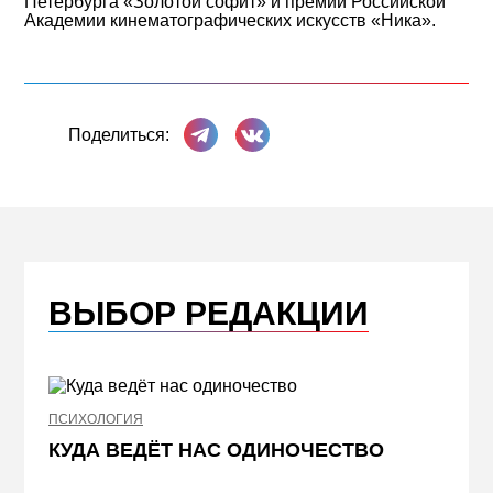
Петербурга «Золотой софит» и премии Российской
Академии кинематографических искусств «Ника».
Поделиться в Телеграме
Поделиться ВКонтакте
Поделиться:
ВЫБОР РЕДАКЦИИ
ПСИХОЛОГИЯ
НЕДВИ
КУДА ВЕДЁТ НАС ОДИНОЧЕСТВО
ЖЕЛ
КВА