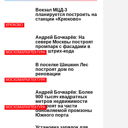
Вокзал МЦД-3
планируется построить на
станции «Крюково»
КРЮКОВО
Андрей Бочкарёв: На
севере Москвы построят
промпарк с фасадами в
виде штрих-кода
МОСКОМАРХИТЕКТУРА
В поселке Шишкин Лес
построят дом по
реновации
МОСКОМАРХИТЕКТУРА
Андрей Бочкарёв: Более
900 тысяч квадратных
метров недвижимости
построят на части
МОСКОМАРХИТЕКТУРА
обновляемой промзоны
Южного порта
Установка зарядок для