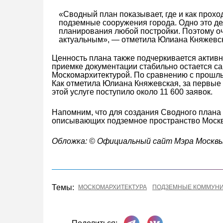
«Сводный план показывает, где и как прох
подземные сооружения города. Одно это д
планирования любой постройки. Поэтому оч
актуальным», — отметила Юлиана Княжевс
Ценность плана также подчеркивается активн
приемке документации стабильно остается с
Москомархитектурой. По сравнению с прошл
Как отметила Юлиана Княжевская, за первые 
этой услуге поступило около 11 600 заявок.
Напомним, что для создания Сводного плана
описывающих подземное пространство Москвы
Обложка: © Официальный сайт Мэра Москвы 
Темы:
МОСКОМАРХИТЕКТУРА
ПОДЗЕМНЫЕ КОММУН
Поделиться в Телеграме
Поделиться ВКонта