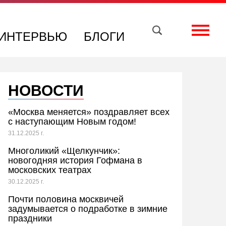
Вконтакте
Телеграм
Toggle
ИНТЕРВЬЮ
БЛОГИ
НОВОСТИ
«Москва меняется» поздравляет всех
с наступающим Новым годом!
31.12.2025 г.
Многоликий «Щелкунчик»:
новогодняя история Гофмана в
московских театрах
30.12.2025 г.
Почти половина москвичей
задумывается о подработке в зимние
праздники