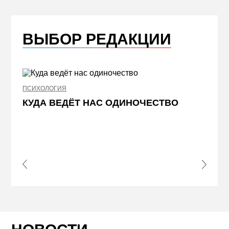
ВЫБОР РЕДАКЦИИ
ПСИХОЛОГИЯ
НЕДВИ
КУДА ВЕДЁТ НАС ОДИНОЧЕСТВО
ЖЕЛ
КВА
ПРИ
s Slide
Next S