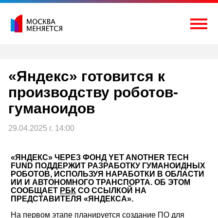
Перейти
к
содержимому
Togg
«Яндекс» готовится к
производству роботов-
гуманоидов
29.04.2025 г. 14:00
«ЯНДЕКС» ЧЕРЕЗ ФОНД YET ANOTHER TECH
FUND ПОДДЕРЖИТ РАЗРАБОТКУ ГУМАНОИДНЫХ
РОБОТОВ, ИСПОЛЬЗУЯ НАРАБОТКИ В ОБЛАСТИ
ИИ И АВТОНОМНОГО ТРАНСПОРТА. ОБ ЭТОМ
СООБЩАЕТ
РБК
СО ССЫЛКОЙ НА
ПРЕДСТАВИТЕЛЯ «ЯНДЕКСА».
На первом этапе планируется создание ПО для